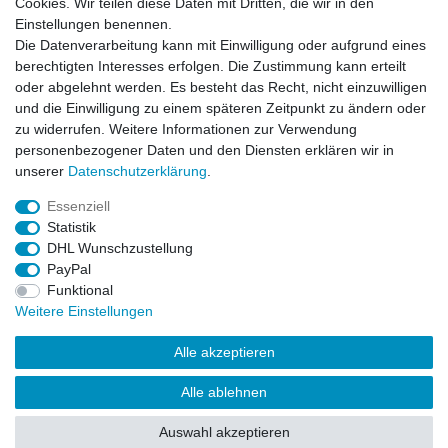
Cookies. Wir teilen diese Daten mit Dritten, die wir in den
Einstellungen benennen.
E-MAIL **
Die Datenverarbeitung kann mit Einwilligung oder aufgrund eines
berechtigten Interesses erfolgen. Die Zustimmung kann erteilt
oder abgelehnt werden. Es besteht das Recht, nicht einzuwilligen
Hiermit bestätige ich, dass ich die
Daten­schutz­erklärung
gelesen habe. Meine
und die Einwilligung zu einem späteren Zeitpunkt zu ändern oder
Einwilligung kann ich jederzeit widerrufen.**
zu widerrufen. Weitere Informationen zur Verwendung
personenbezogener Daten und den Diensten erklären wir in
Abonnieren
unserer
Daten­schutz­erklärung
.
** Hierbei handelt es sich um ein Pflichtfeld.
Essenziell
Statistik
DHL Wunschzustellung
Widerrufs­recht
Widerrufs­formular
Impressum
PayPal
Funktional
Weitere Einstellungen
Daten­schutz­erklärung
AGB
Alle akzeptieren
Alle ablehnen
© Copyright 2026 | Alle Rechte vorbehalten.
Auswahl akzeptieren